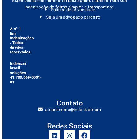
Especialistas em direitos do passageiro. Lutamos pela sua
indenização de forma simples e transparente.
Política de privacidade
Seja um advogado parceiro
A nº 1
Em
Indenizações
. Todos
direitos
reservados.
Indenizei
brasil
soluções
41.733.069/0001-
01
Contato
atendimento@indenizei.com
Redes Sociais