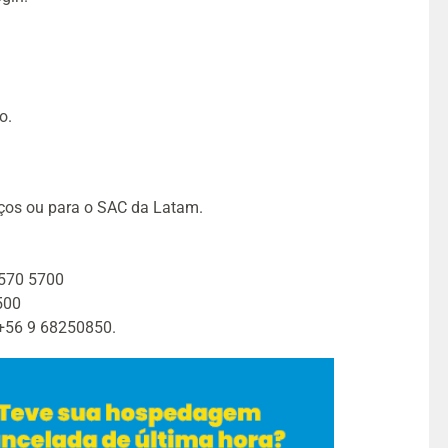
o.
iços ou para o SAC da Latam.
 570 5700
500
+56 9 68250850.