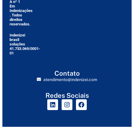
A nº 1
Em
Indenizações
. Todos
direitos
reservados.
Indenizei
brasil
soluções
41.733.069/0001-
01
Contato
atendimento@indenizei.com
Redes Sociais