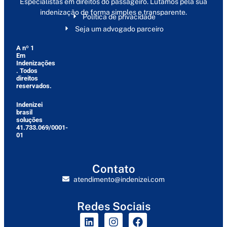
Especialistas em direitos do passageiro. Lutamos pela sua
indenização de forma simples e transparente.
Política de privacidade
Seja um advogado parceiro
A nº 1
Em
Indenizações
. Todos
direitos
reservados.
Indenizei
brasil
soluções
41.733.069/0001-
01
Contato
atendimento@indenizei.com
Redes Sociais