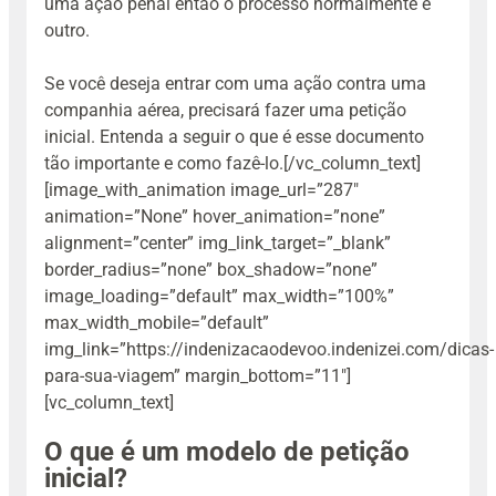
uma ação penal então o processo normalmente é
outro.
Se você deseja entrar com uma ação contra uma
companhia aérea, precisará fazer uma petição
inicial. Entenda a seguir o que é esse documento
tão importante e como fazê-lo.
[/vc_column_text]
[image_with_animation image_url=”287″
animation=”None” hover_animation=”none”
alignment=”center” img_link_target=”_blank”
border_radius=”none” box_shadow=”none”
image_loading=”default” max_width=”100%”
max_width_mobile=”default”
img_link=”https://indenizacaodevoo.indenizei.com/dicas-
para-sua-viagem” margin_bottom=”11″]
[vc_column_text]
O que é um modelo de petição
inicial?