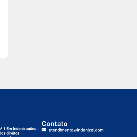
Contato
nº 1 Em Indenizações .
atendimento@indenizei.com
dos direitos