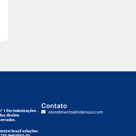
Contato
nº 1 Em Indenizações .
atendimento@indenizei.com
dos direitos
servados.
denizei brasil soluções
.733.069/0001-01